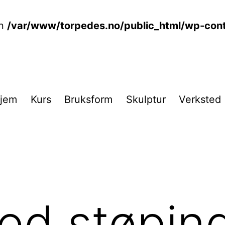
in
/var/www/torpedes.no/public_html/wp-cont
jem
Kurs
Bruksform
Skulptur
Verksted
ed støpin