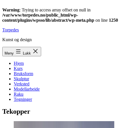
Warning
: Trying to access array offset on null in
/var/www/torpedes.no/public_html/wp-
content/plugins/wpsso/lib/abstract/wp-meta.php
on line
1250
Gå
Torpedes
til
Kunst og design
innhold
Meny
Lukk
Hjem
Kurs
Bruksform
Skulptur
Verksted
Modellarbeide
Raku
Tegninger
Tekopper