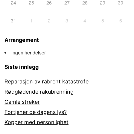
24
25
26
27
28
29
30
31
1
2
3
4
5
6
Arrangement
Ingen hendelser
Siste innlegg
Reparasjon av råbrent katastrofe
Rødglødende rakubrenning
Gamle streker
Fortjener de dagens lys?
Kopper med personlighet