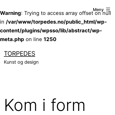
Meny
Warning
: Trying to access array offset on null
in
/var/www/torpedes.no/public_html/wp-
content/plugins/wpsso/lib/abstract/wp-
meta.php
on line
1250
Gå
TORPEDES
til
Kunst og design
innhold
Kom i form