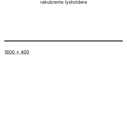
rakubrente lysholdere
Full
1600 × 400
størrelse