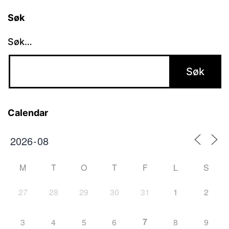
Søk
Søk…
Calendar
M
T
O
T
F
L
S
27
28
29
30
31
1
2
7
3
4
5
6
8
9