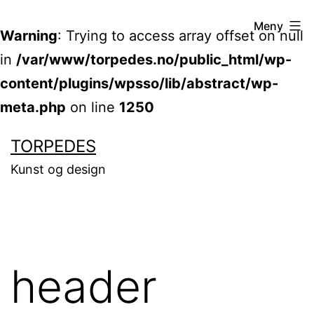
Meny
Warning
: Trying to access array offset on null
in
/var/www/torpedes.no/public_html/wp-
content/plugins/wpsso/lib/abstract/wp-
meta.php
on line
1250
Gå
TORPEDES
til
Kunst og design
innhold
header